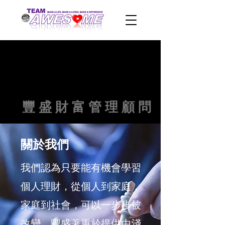
豐 盛 財 富 管 理 顧 問
關於我們
我們認為只要能有機會學習
個人理財，從個人到家庭，
家庭到社會，可以一步步被
改變。豐盛著重於提供由淺