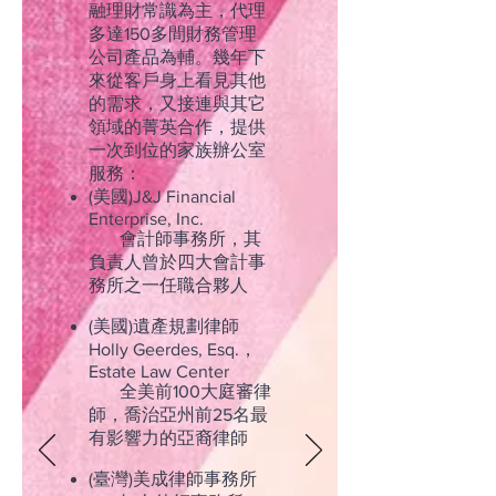
融理財常識為主，代理
多達150多間財務管理
公司產品為輔。幾年下
來從客戶身上看見其他
的需求，又接連與其它
領域的菁英合作，提供
一次到位的家族辦公室
服務：
(美國)J&J Financial
Enterprise, Inc.
會計師事務所，其
負責人曾於四大會計事
務所之一任職合夥人
(美國)遺產規劃律師
Holly Geerdes, Esq.，
Estate Law Center
全美前100大庭審律
師，喬治亞州前25名最
有影響力的亞裔律師
(臺灣)美成律師事務所